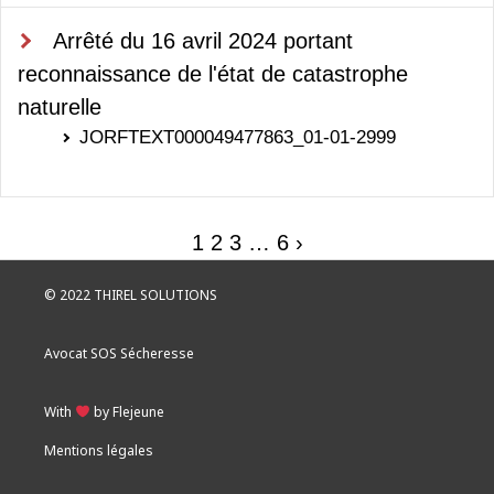
Arrêté du 16 avril 2024 portant
reconnaissance de l'état de catastrophe
naturelle
JORFTEXT000049477863_01-01-2999
1
2
3
…
6
›
© 2022 THIREL SOLUTIONS
Avocat SOS Sécheresse
With
by Flejeune
Mentions légales